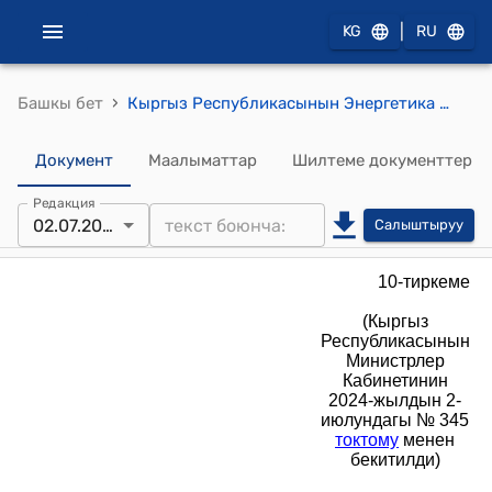
|
KG
RU
›
Башкы бет
Кыргыз Республикасынын Энергетика министрлигине караштуу “Балыкчы жылуулук менен жабдуу ишканасы” мамлекеттик ишканасынын уставы (Кыргыз Республикасынын Министрлер Кабинетинин 2024-жылдын 2-июлундагы № 345 токтому менен бекитилди)
Документ
Маалыматтар
Шилтеме документтер
Редакция
02.07.2024
Салыштыруу