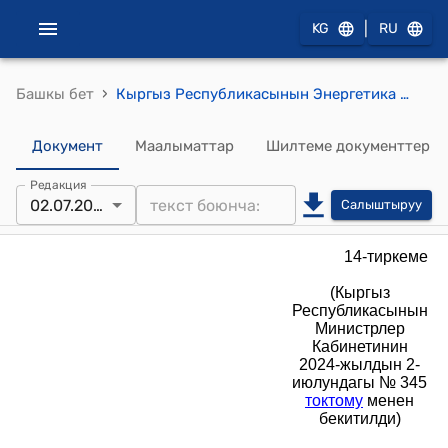
|
KG
RU
›
Башкы бет
Кыргыз Республикасынын Энергетика министрлигине караштуу “Таш-Көмүр жылуулук менен жабдуу ишканасы” мамлекеттик ишканасынын уставы (Кыргыз Республикасынын Министрлер Кабинетинин 2024-жылдын 2-июлундагы № 345 токтому менен бекитилди)
Документ
Маалыматтар
Шилтеме документтер
Редакция
02.07.2024
Салыштыруу