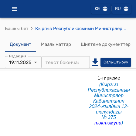
|
KG
RU
›
Башкы бет
Кыргыз Республикасынын Министрлер Кабинетине караштуу Мамлекеттик мүлктү башкаруу боюнча мамлекеттик агенттиктин алдындагы "Асель" ательеси" мамлекеттик ишканасынын Уставы (КР Министрлер Кабинетинин 2024-жылдын 12-июлундагы № 375 токтомуна)
Документ
Маалыматтар
Шилтеме документтер
Редакция
19.11.2025
Салыштыруу