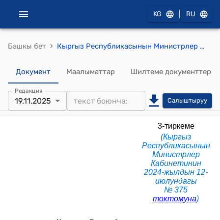
|
KG
RU
›
Башкы бет
Кыргыз Республикасынын Министрлер Кабинетине караштуу Мамлекеттик мүлктү башкаруу боюнча мамлекеттик агенттиктин алдындагы "Манас" май куюу комплекси" мамлекеттик ишканасынын Уставы (КР Министрлер Кабинетинин 2024-жылдын 12-июлундагы № 375 токтомуна)
Документ
Маалыматтар
Шилтеме документтер
Редакция
19.11.2025
Салыштыруу