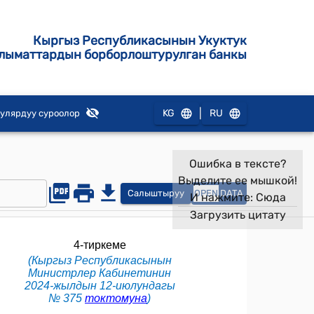
Кыргыз Республикасынын Укуктук
лыматтардын борборлоштурулган банкы
|
KG
RU
улярдуу суроолор
Ошибка в тексте?
Выделите ее мышкой!
Салыштыруу
OPEN
DATA
И нажмите:
Сюда
Загрузить цитату