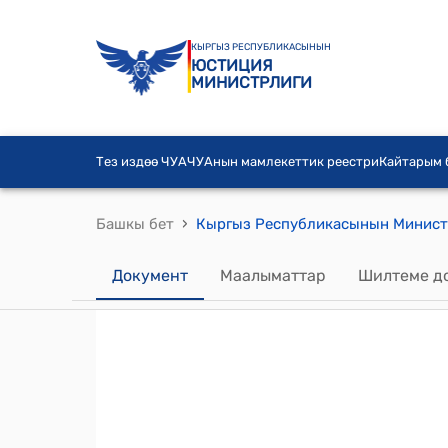
КЫРГЫЗ РЕСПУБЛИКАСЫНЫН
ЮСТИЦИЯ
МИНИСТРЛИГИ
Тез издөө ЧУА
ЧУАнын мамлекеттик реестри
Кайтарым
›
Башкы бет
Документ
Маалыматтар
Шилтеме д