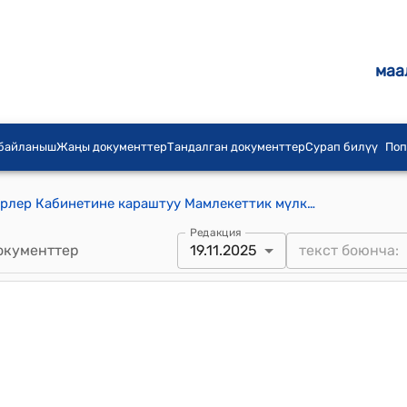
маа
 байланыш
Жаңы документтер
Тандалган документтер
Сурап билүү
Поп
Кыргыз Республикасынын Министрлер Кабинетине караштуу Мамлекеттик мүлктү башкаруу боюнча мамлекеттик агенттиктин алдындагы "Мамлекеттик лотереялык компания" мамлекеттик ишканасынын Уставы (КР Министрлер Кабинетинин 2024-жылдын 12-июлундагы № 375 токтомуна)
Редакция
окументтер
19.11.2025