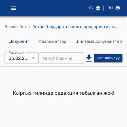
|
KG
RU
›
Башкы бет
Устав Государственного предприятия по организации проектирования и строительства объектов специального назначения "Спецстройсервис" (Утвержден постановлением Правительства КР от 05 февраля 2003 года № 44).
Документ
Маалыматтар
Шилтеме документтер
Редакция
05.02.2003
Салыштыруу
Кыргыз тилинде редакция табылган жок!