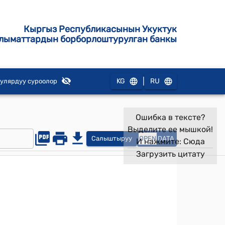
Кыргыз Республикасынын Укуктук
лыматтардын борборлоштурулган банкы
|
KG
RU
улярдуу суроолор
Ошибка в тексте?
Выделите ее мышкой!
Салыштыруу
OPEN
DATA
И нажмите:
Сюда
Загрузить цитату