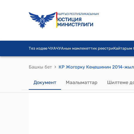
КЫРГЫЗ РЕСПУБЛИКАСЫНЫН
ЮСТИЦИЯ
МИНИСТРЛИГИ
Тез издөө ЧУА
ЧУАнын мамлекеттик реестри
Кайтарым
›
Башкы бет
Документ
Маалыматтар
Шилтеме д