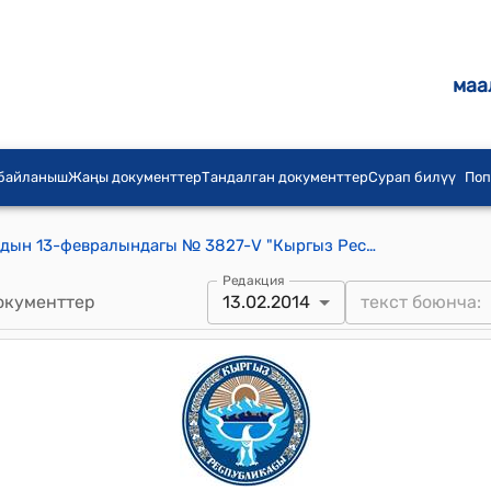
маа
 байланыш
Жаңы документтер
Тандалган документтер
Сурап билүү
Поп
КР Жогорку Кеңешинин 2014-жылдын 13-февралындагы № 3827-V "Кыргыз Республикасынын Жазык-процесстик кодексине өзгөртүүлөрдү жана толуктоолорду киргизүү жөнүндө" Кыргыз Республикасынын Мыйзамынын макулдашылган вариантын кабыл алуу жөнүндө" токтому
Редакция
окументтер
13.02.2014