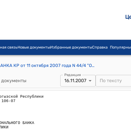
Ц
ная связь
Новые документы
Избранные документы
Справка
Популярны
ПОСТАНОВЛЕНИЕ ПРАВЛЕНИЯ НАЦБАНКА КР от 11 октября 2007 года N 44/4 "О внесении дополнений в постановление Правления НБКР № 28/3 от 30.05.07 г. "Об утверждении новой редакции Плана счетов бухгалтерского учета в коммерческих банках и других финансово-кредитных учреждениях Кыргызской Республики"
Редакция
 документы
16.11.2007