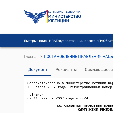
КЫРГЫЗСКАЯ РЕСПУБЛИКА
МИНИСТЕРСТВО
ЮСТИЦИИ
Быстрый поиск НПА
Государственный реестр НПА
Обрат
›
Главная
Документ
Реквизиты
Ссылающиеся