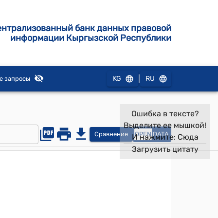
ентрализованный банк данных правовой
информации Кыргызской Республики
|
KG
RU
е запросы
Ошибка в тексте?
Выделите ее мышкой!
Сравнение
OPEN
DATA
И нажмите:
Сюда
Загрузить цитату