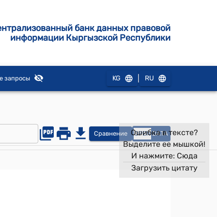
ентрализованный банк данных правовой
информации Кыргызской Республики
|
KG
RU
е запросы
Ошибка в тексте?
Сравнение
OPEN
DATA
Выделите ее мышкой!
И нажмите:
Сюда
Загрузить цитату