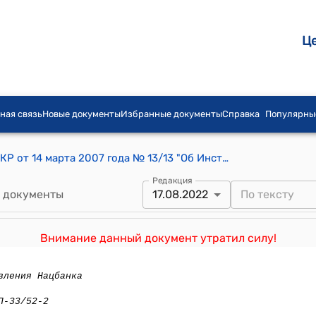
Ц
ная связь
Новые документы
Избранные документы
Справка
Популярны
Постановление Правления Нацбанка КР от 14 марта 2007 года № 13/13 "Об Инструкции "О проведении инспекторских проверок деятельности кредитных союзов"
Редакция
 документы
17.08.2022
Внимание данный документ утратил силу!