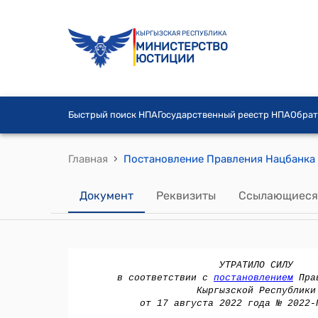
КЫРГЫЗСКАЯ РЕСПУБЛИКА
МИНИСТЕРСТВО
ЮСТИЦИИ
Быстрый поиск НПА
Государственный реестр НПА
Обрат
›
Главная
Документ
Реквизиты
Ссылающиеся