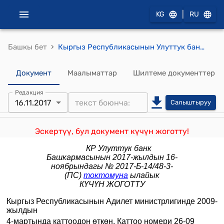
|
KG
RU
›
Башкы бет
Кыргыз Республикасынын Улуттук банк Башкармасынын 2009-жылдын 28-январынын № 4/6 "Төлөм системасында өзгөчө кырдаалдардын келип чыгышы учурунда Кыргыз Республикасынын төлөм системасынын ишине карата негизги талаптар жөнүндө" жобону бекитүү тууралуу" токтому
Документ
Маалыматтар
Шилтеме документтер
Редакция
16.11.2017
Салыштыруу
Эскертүү, бул документ күчүн жоготту!