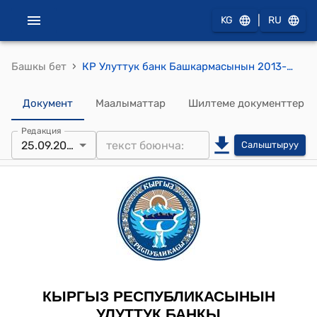
|
KG
RU
›
Башкы бет
КР Улуттук банк Башкармасынын 2013-жылдын 25-сентябрындагы № 35/12 "Улуттук банк Башкармасынын 2008-жылдын 27-августундагы № 33/5 токтому менен бекитилген "Кыргыз Республикасынын банкнотторунун жана монеталарынын төлөө күчүнүн белгилери жана аларды алмаштыруу эрежелери жөнүндө" жобого өзгөртүүнү киргизүү тууралуу" токтому
Документ
Маалыматтар
Шилтеме документтер
Редакция
25.09.2013
Салыштыруу