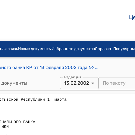
Ц
ная связь
Новые документы
Избранные документы
Справка
Популярны
Постановление правления Национального банка КР от 13 февраля 2002 года № 8/7 "О Положении "Об основных требованиях к деятельности межбанковских клиринговых организаций в Кыргызской Республике"
Редакция
 документы
13.02.2002