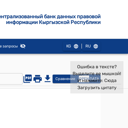
ентрализованный банк данных правовой
информации Кыргызской Республики
|
KG
RU
е запросы
Ошибка в тексте?
Выделите ее мышкой!
Сравнение
OPEN
DATA
И нажмите:
Сюда
Загрузить цитату