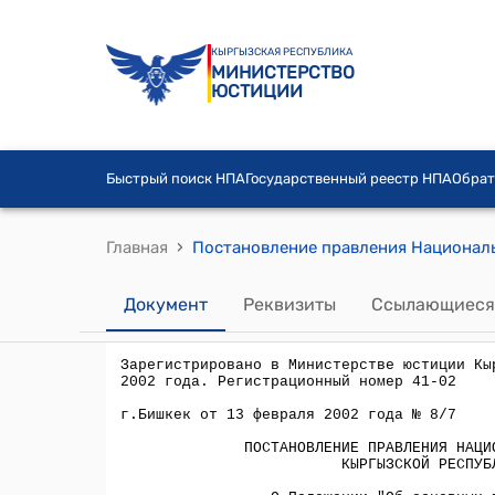
КЫРГЫЗСКАЯ РЕСПУБЛИКА
МИНИСТЕРСТВО
ЮСТИЦИИ
Быстрый поиск НПА
Государственный реестр НПА
Обрат
›
Главная
Документ
Реквизиты
Ссылающиеся