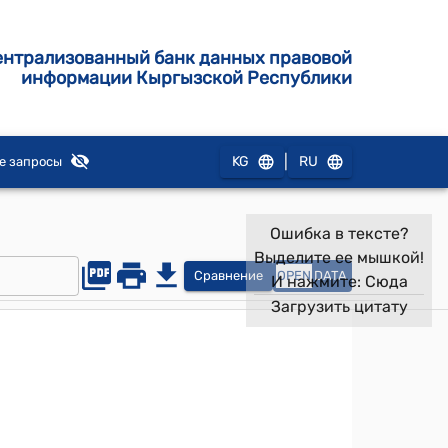
ентрализованный банк данных правовой
информации Кыргызской Республики
|
KG
RU
е запросы
Ошибка в тексте?
Выделите ее мышкой!
Сравнение
OPEN
DATA
И нажмите:
Сюда
Загрузить цитату