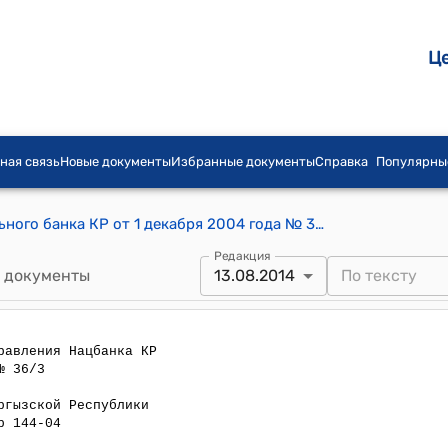
Ц
ная связь
Новые документы
Избранные документы
Справка
Популярны
Постановление Правления Национального банка КР от 1 декабря 2004 года № 31/3 "Об "Инструкции по работе первичных дилеров с государственными казначейскими векселями"
Редакция
 документы
13.08.2014