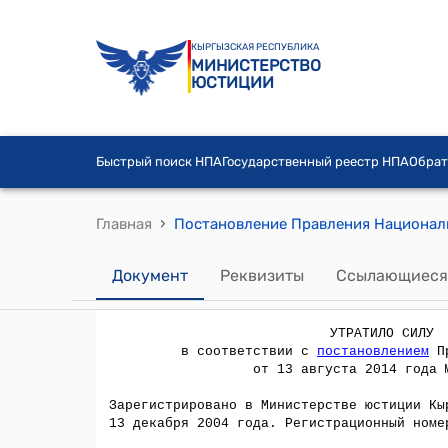
КЫРГЫЗСКАЯ РЕСПУБЛИКА
МИНИСТЕРСТВО
ЮСТИЦИИ
Быстрый поиск НПА
Государственный реестр НПА
Обрат
›
Главная
Документ
Реквизиты
Ссылающиеся