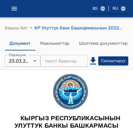
|
KG
RU
›
Башкы бет
КР Улуттук банк Башкармасынын 2022-жылдын 23-марты № 2022-П-12/17-6-(НПА) "Кыргыз Республикасынын Улуттук банкынын Кыргыз Республикасынын коммерциялык банктарынын ишин жөнгө салуу боюнча кошумча убактылуу чечимдери жөнүндө" токтому
Документ
Маалыматтар
Шилтеме документтер
Редакция
23.03.2022
Салыштыруу