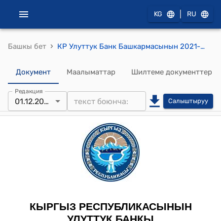
|
KG
RU
›
Башкы бет
КР Улуттук Банк Башкармасынын 2021-жылдын 1-декабрындагы № 2021-П-14/66-1-(ПС) ""Төлөм системаларынын операторлорунун/төлөм уюмдарынын бухгалтердик эсепке алуу эсеп планына карата талаптар жөнүндө" жобону бекитүү тууралуу" токтому
Документ
Маалыматтар
Шилтеме документтер
Редакция
01.12.2021
Салыштыруу