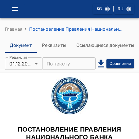
|
KG
RU
›
Главная
Постановление Правления Национального банка КР от 1 декабря 2021 года № 2021-П-14/66-1-(ПС) "Об утверждении Положения "О требованиях к плану счетов бухгалтерского учета операторов платежных систем/платежных организаций""
Документ
Реквизиты
Ссылающиеся документы
Редакция
01.12.2021
Сравнение