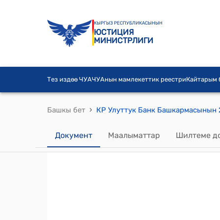
КЫРГЫЗ РЕСПУБЛИКАСЫНЫН
ЮСТИЦИЯ
МИНИСТРЛИГИ
Тез издөө ЧУА
ЧУАнын мамлекеттик реестри
Кайтарым
›
Башкы бет
Документ
Маалыматтар
Шилтеме д