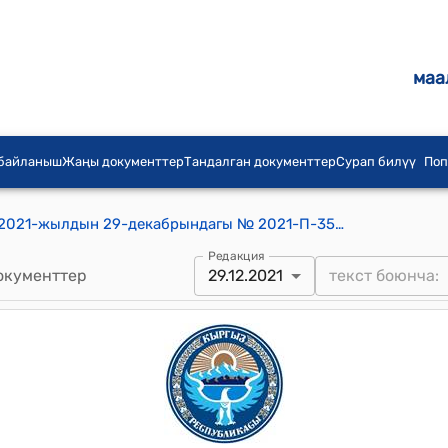
маа
 байланыш
Жаңы документтер
Тандалган документтер
Сурап билүү
Поп
КР Улуттук Банк Башкармасынын 2021-жылдын 29-декабрындагы № 2021-П-35/75-7-(БС) "Кыргыз Республикасынын банк секторун 2022-2025-жылдары өнүктүрүүнүн негизги багыттарын бекитүү жөнүндө" токтому
Редакция
окументтер
29.12.2021