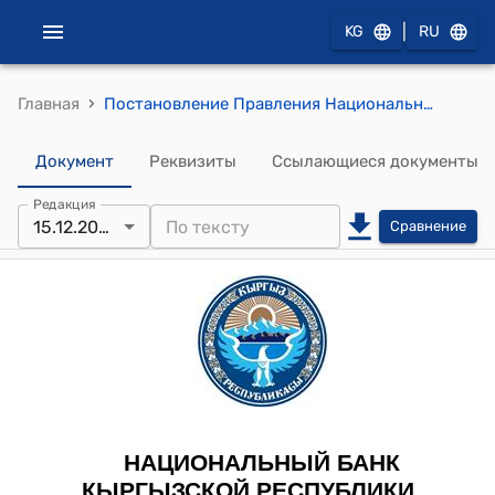
|
KG
RU
›
Главная
Постановление Правления Национального банка КР от 15 декабря 2021 года № 2021-П-12/70-3-(НПА) "О внесении изменений в некоторые нормативные правовые акты Национального банка Кыргызской Республики"
Документ
Реквизиты
Ссылающиеся документы
Редакция
15.12.2021
Сравнение