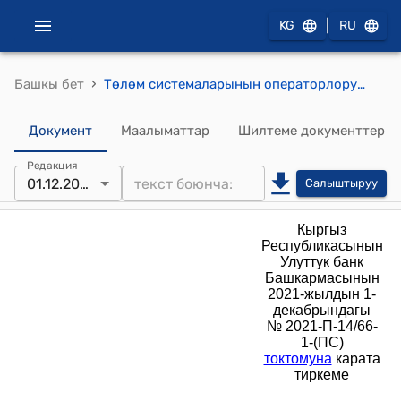
|
KG
RU
›
Башкы бет
Төлөм системаларынын операторлорунун/төлөм уюмдарынын бухгалтердик эсепке алуу эсептер планына карата талаптар жөнүндө жобо ( Кыргыз Республикасынын Улуттук банк Башкармасынын 2021-жылдын 1-декабрындагы № 2021-П-14/66-1-(ПС) токтомуна)
Документ
Маалыматтар
Шилтеме документтер
Редакция
01.12.2021
Салыштыруу