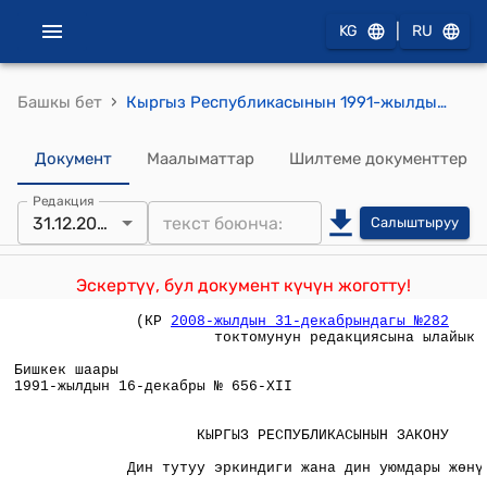
|
KG
RU
›
Башкы бет
Кыргыз Республикасынын 1991-жылдын 16-декабрындагы № 656 "Дин тутуу эркиндиги жана дин уюмдары жөнүндө" мыйзамы
Документ
Маалыматтар
Шилтеме документтер
Редакция
31.12.2008
Салыштыруу
Эскертүү, бул документ күчүн жоготту!