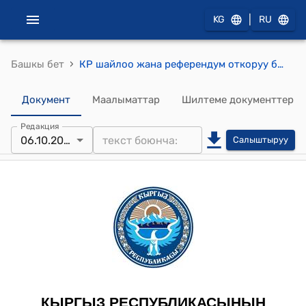
|
KG
RU
›
Башкы бет
КР шайлоо жана референдум откоруу боюнча Борбордук комиссиясынын 2011-жылдын 6-октябрындагы № 336 "Кыргыз Республикасынын Президентинин кызмат ордуна талапкер К.К.Ташиевдин ишенимдүү адамдарын каттоо жөнүндө" токтому
Документ
Маалыматтар
Шилтеме документтер
Редакция
06.10.2011
Салыштыруу