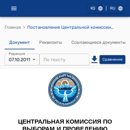
|
KG
RU
›
Главная
Постановление Центральной комиссии по выборам и проведению референдумов КР от 7 октября 2011 года № 349 "О регистрации доверенных лиц кандидата на должность Президента Кыргызской Республики Байболова К.К."
Документ
Реквизиты
Ссылающиеся документы
Редакция
07.10.2011
Сравнение