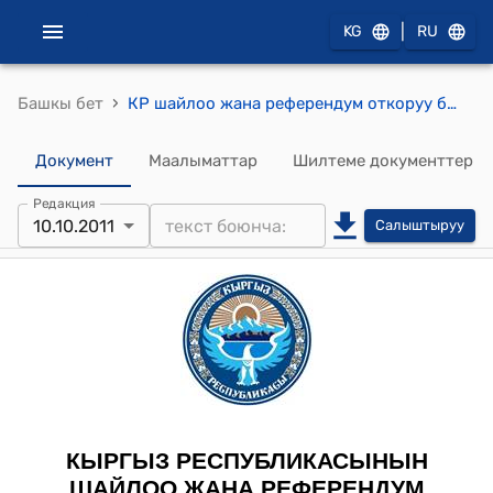
|
KG
RU
›
Башкы бет
КР шайлоо жана референдум откоруу боюнча Борбордук комиссиясынын 2011-жылдын 10-октябрындагы № 355 "Кыргыз Республикасынын Президентинин кызмат ордуна талапкер М.М.Иманкуловдун ишенимдүү адамдарын каттоо жөнүндө" токтому
Документ
Маалыматтар
Шилтеме документтер
Редакция
10.10.2011
Салыштыруу