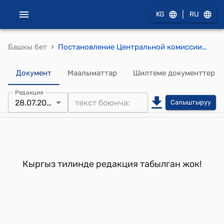
|
KG
RU
›
Башкы бет
Постановление Центральной комиссии по выборам и проведению референдумов КР от 11 октября 2011 года № 360 "О порядке голосования избирателей-военнослужащих, членов их семей и других избирателей, проживающих на территории расположения воинской части"
Документ
Маалыматтар
Шилтеме документтер
Редакция
28.07.2015
Салыштыруу
Кыргыз тилинде редакция табылган жок!