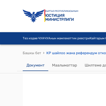
КЫРГЫЗ РЕСПУБЛИКАСЫНЫН
ЮСТИЦИЯ
МИНИСТРЛИГИ
Тез издөө ЧУА
ЧУАнын мамлекеттик реестри
Кайтарым
›
Башкы бет
Документ
Маалыматтар
Шилтеме д