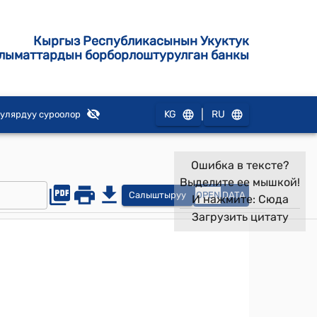
Кыргыз Республикасынын Укуктук
лыматтардын борборлоштурулган банкы
|
KG
RU
улярдуу суроолор
Ошибка в тексте?
Выделите ее мышкой!
Салыштыруу
OPEN
DATA
И нажмите:
Сюда
Загрузить цитату