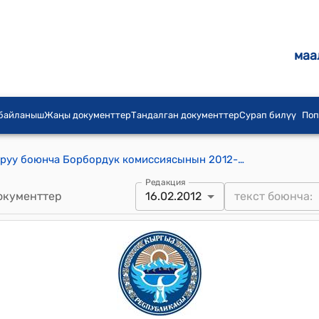
маа
 байланыш
Жаңы документтер
Тандалган документтер
Сурап билүү
Поп
КР шайлоо жана референдум откоруу боюнча Борбордук комиссиясынын 2012-жылдын 16-февралындагы № 33 "Кыргыз Республикасынын Жалал-Абад, Ысык-Көл, Ош, Чүй облустарынын жергиликтүү кеңештеринин депутаттарын шайлоолорду даярдоого жана өткөрүүгө чыгымдардын сметасын бекитүү жөнүндө" токтому
Редакция
окументтер
16.02.2012