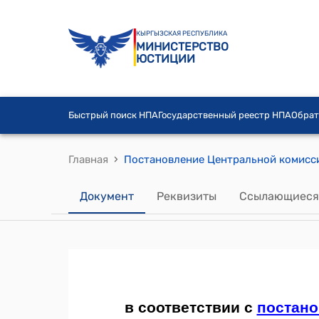
КЫРГЫЗСКАЯ РЕСПУБЛИКА
МИНИСТЕРСТВО
ЮСТИЦИИ
Быстрый поиск НПА
Государственный реестр НПА
Обрат
›
Главная
Документ
Реквизиты
Ссылающиеся