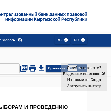
ентрализованный банк данных правовой
информации Кыргызской Республики
|
KG
RU
е запросы
Ошибка в тексте?
Сравнение
OPEN
DATA
Выделите ее мышкой!
И нажмите:
Сюда
Загрузить цитату