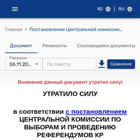
|
KG
RU
›
Главная
Постановление Центральной комиссии по выборам и проведению референдумов КР от 10 октября 2012 года № 119 "Об утверждении форм протоколов об итогах голосования избирательных комиссий и сводных таблиц на выборах депутатов местных кенешей Кыргызской Республики"
Документ
Реквизиты
Ссылающиеся документы
Редакция
06.11.2016
Сравнение
Внимание данный документ утратил силу!