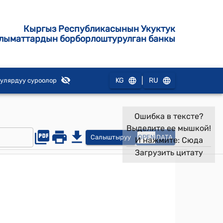
Кыргыз Республикасынын Укуктук
лыматтардын борборлоштурулган банкы
|
KG
RU
улярдуу суроолор
Ошибка в тексте?
Выделите ее мышкой!
Салыштыруу
OPEN
DATA
И нажмите:
Сюда
Загрузить цитату