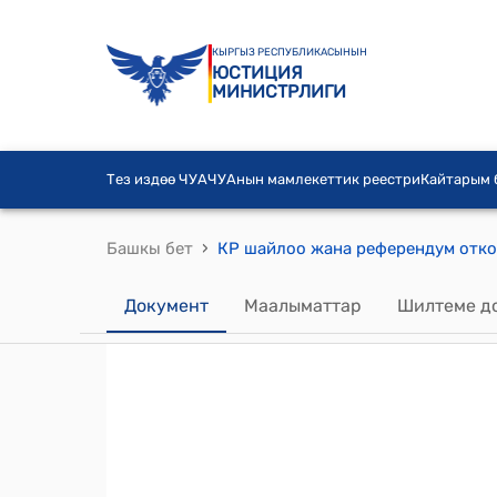
КЫРГЫЗ РЕСПУБЛИКАСЫНЫН
ЮСТИЦИЯ
МИНИСТРЛИГИ
Тез издөө ЧУА
ЧУАнын мамлекеттик реестри
Кайтарым
›
Башкы бет
Документ
Маалыматтар
Шилтеме д