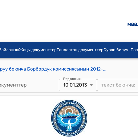
маа
 байланыш
Жаңы документтер
Тандалган документтер
Сурап билүү
Поп
КР шайлоо жана референдум откоруу боюнча Борбордук комиссиясынын 2012-жылдын 10-январындагы № 2 "Нарын облусунун Нарын аймактык шайлоо комиссиясынын жаңы курамын түзүү жөнүндө" токтому
Редакция
окументтер
10.01.2013