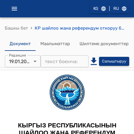
|
KG
RU
›
Башкы бет
КР шайлоо жана референдум откоруу боюнча Борбордук комиссиясынын 2013-жылдын 19-январындагы № 8 "Чүй облусунун Москва, Ысык-Ата аймактык шайлоо комиссияларынын, Ош облусунун Кара-Кулжа аймактык шайлоо комиссиясынын, Талас облусунун Талас аймактык шайлоо комиссиясынын, Ысык-Көл облусунун Жети-Өгүз аймактык шайлоо комиссиясынын курамдарына жана резервдерине өзгөртүүлөрдү киргизүү жөнүндө" токтому
Документ
Маалыматтар
Шилтеме документтер
Редакция
19.01.2013
Салыштыруу