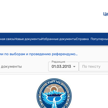
Ц
ная связь
Новые документы
Избранные документы
Справка
Популярны
Постановление Центральной комиссии по выборам и проведению референдумов КР от 1 марта 2013 года № 25 "Об утверждении протоколов территориальных избирательных комиссий об итогах голосования и о результатах повторных выборов глав исполнительных органов местного самоуправления Кыргызской Республики, прошедших 12, 16, 20 февраля 2013 года"
Редакция
 документы
01.03.2013