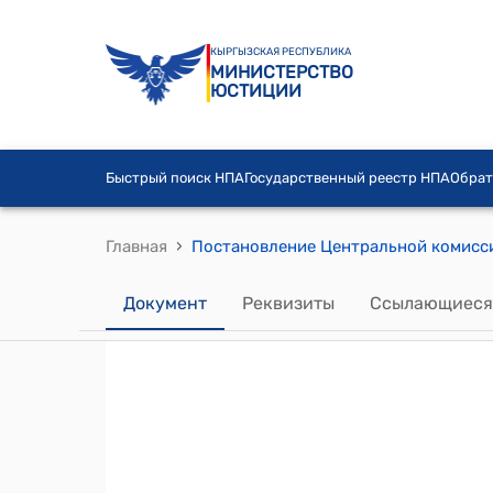
КЫРГЫЗСКАЯ РЕСПУБЛИКА
МИНИСТЕРСТВО
ЮСТИЦИИ
Быстрый поиск НПА
Государственный реестр НПА
Обрат
›
Главная
Документ
Реквизиты
Ссылающиеся