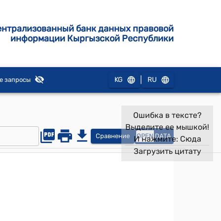
ентрализованный банк данных правовой
информации Кыргызской Республики
|
KG
RU
е запросы
Ошибка в тексте?
Выделите ее мышкой!
Сравнение
OPEN
DATA
И нажмите:
Сюда
Загрузить цитату