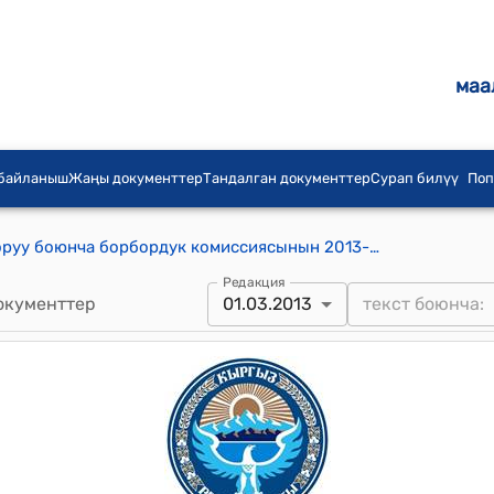
маа
 байланыш
Жаңы документтер
Тандалган документтер
Сурап билүү
Поп
КР Шайлоо жана референдум откоруу боюнча борбордук комиссиясынын 2013-жылдын 1-мартындагы № 29 "Ош облусунун Кара-Суу районунун Кызыл-Суу айылдык аймагынын айыл өкмөтүнүн башчысын шайлоону 2013-жылдын 19 - мартына дайындоо жөнүндө" токтому
Редакция
окументтер
01.03.2013