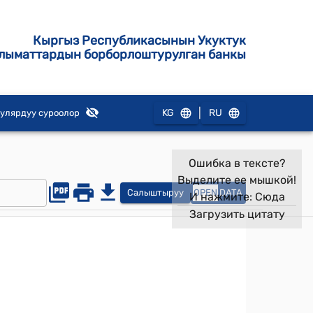
Кыргыз Республикасынын Укуктук
лыматтардын борборлоштурулган банкы
|
KG
RU
улярдуу суроолор
Ошибка в тексте?
Выделите ее мышкой!
Салыштыруу
OPEN
DATA
И нажмите:
Сюда
Загрузить цитату