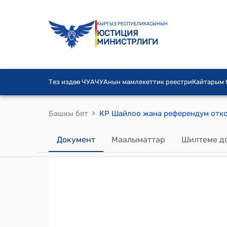
КЫРГЫЗ РЕСПУБЛИКАСЫНЫН
ЮСТИЦИЯ
МИНИСТРЛИГИ
Тез издөө ЧУА
ЧУАнын мамлекеттик реестри
Кайтарым
›
Башкы бет
Документ
Маалыматтар
Шилтеме д