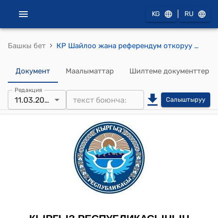
|
KG
RU
›
Башкы бет
КР Шайлоо жана референдум откоруу боюнча борбордук комиссиясынын 2013-жылдын 11-мартындагы № 33 "2013-жылдын январь - февралында болуп өткөн Кыргыз Республикасынын жергиликтүү өз алдынча башкаруусунун аткаруу органдарынын башчыларын шайлоонун натыйжалары жана добуш берүүнүн жыйынтыктары тууралуу протоколдорду бекитүү жөнүндө" токтому
Документ
Маалыматтар
Шилтеме документтер
Редакция
11.03.2013
Салыштыруу