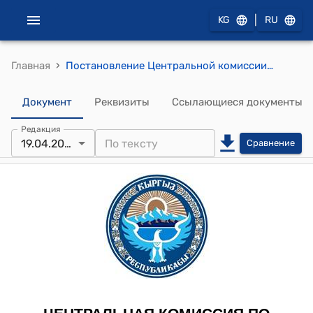
|
KG
RU
›
Главная
Постановление Центральной комиссии по выборам и проведению референдумов КР от 19 апреля 2013 года № 52 "Об утверждении схемы и границ избирательных округов по досрочным выборам депутатов местных кенешей Кыргызской Республики назначенных на 26 мая 2013 года"
Документ
Реквизиты
Ссылающиеся документы
Редакция
19.04.2013
Сравнение