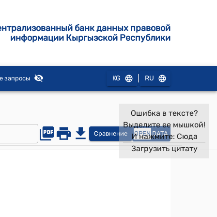
ентрализованный банк данных правовой
информации Кыргызской Республики
|
KG
RU
е запросы
Ошибка в тексте?
Выделите ее мышкой!
Сравнение
OPEN
DATA
И нажмите:
Сюда
Загрузить цитату