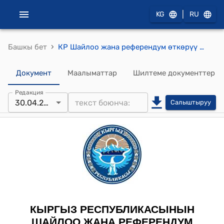
|
KG
RU
›
Башкы бет
КР Шайлоо жана референдум өткөрүү боюнча борбордук комиссиясынын 2014-жылдын 30-апрелиндеги № 66 "Кыргыз Республикасынын жергиликтүү өз алдынча башкаруунун айрым аткаруу органдарынын башчыларын шайлоону дайындоо жөнүндө" токтому
Документ
Маалыматтар
Шилтеме документтер
Редакция
30.04.2014
Салыштыруу