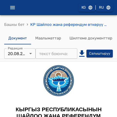
|
KG
RU
›
Башкы бет
КР Шайлоо жана референдум өткөрүү боюнча борбордук комиссиясынын 2014-жылдын 20-августундагы № 102 "Кыргыз Республикасынын жергиликтүү өз алдынча башкаруусунун айрым аткаруу органдарынын башчыларын шайлоону дайындоо жөнүндө" токтому
Документ
Маалыматтар
Шилтеме документтер
Редакция
20.08.2014
Салыштыруу