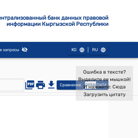
ентрализованный банк данных правовой
информации Кыргызской Республики
|
KG
RU
е запросы
Ошибка в тексте?
Выделите ее мышкой!
Сравнение
OPEN
DATA
И нажмите:
Сюда
Загрузить цитату