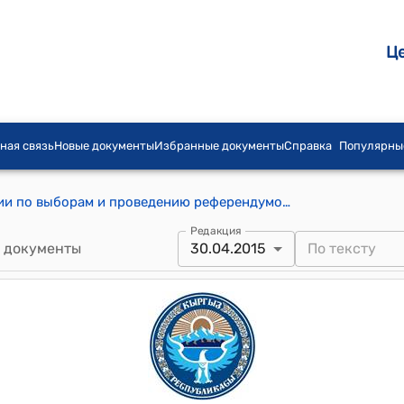
Ц
ная связь
Новые документы
Избранные документы
Справка
Популярны
Постановление Центральной комиссии по выборам и проведению референдумов КР от 30 апреля 2015 года № 42 "Об утверждении Положения «О порядке апробирования модели избирательного процесса с использованием инновационных технологий при проведении выборов депутатов Сары-Колотского айыльного кенеша Кара-Суйского района Ошской области, Бакыянского айыльного кенеша Кара-Бууринского района Таласской области и Кызыл-Дыйканского айыльного кенеша Чуйской области 17 мая 2015 года»
Редакция
 документы
30.04.2015