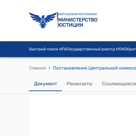
КЫРГЫЗСКАЯ РЕСПУБЛИКА
МИНИСТЕРСТВО
ЮСТИЦИИ
Быстрый поиск НПА
Государственный реестр НПА
Обрат
›
Главная
Документ
Реквизиты
Ссылающиеся