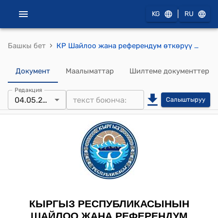
|
KG
RU
›
Башкы бет
КР Шайлоо жана референдум өткөрүү боюнча борбордук комиссиясынын 2015-жылдын 4-майындагы № 45 "Ысык-Көл облусунун Тоң районунун Тоң айыл өкмөтүнүн башчысын кайра шайлоону дайындоо жөнүндө" токтому
Документ
Маалыматтар
Шилтеме документтер
Редакция
04.05.2015
Салыштыруу