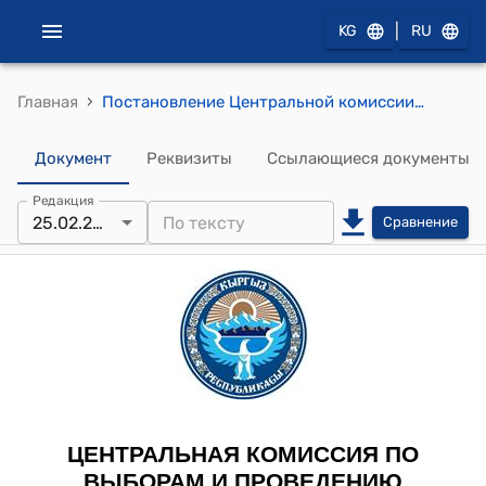
|
KG
RU
›
Главная
Постановление Центральной комиссии по выборам и проведению референдумов КР от 25 февраля 2016 года № 39 "О назначении выборов главы Савайского айыл окмоту Кара-Суйского района Ошской области"
Документ
Реквизиты
Ссылающиеся документы
Редакция
25.02.2016
Сравнение