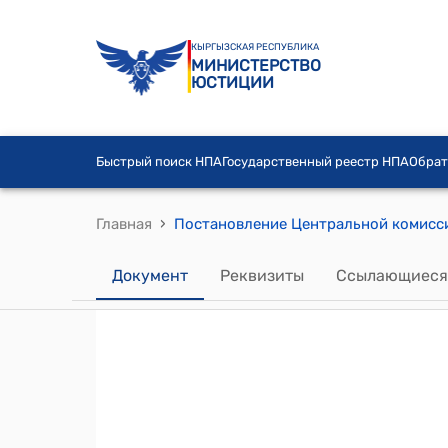
КЫРГЫЗСКАЯ РЕСПУБЛИКА
МИНИСТЕРСТВО
ЮСТИЦИИ
Быстрый поиск НПА
Государственный реестр НПА
Обрат
›
Главная
Документ
Реквизиты
Ссылающиеся