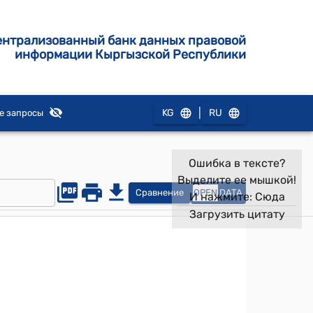
ентрализованный банк данных правовой
информации Кыргызской Республики
|
KG
RU
е запросы
Ошибка в тексте?
Выделите ее мышкой!
Сравнение
OPEN
DATA
И нажмите:
Сюда
Загрузить цитату