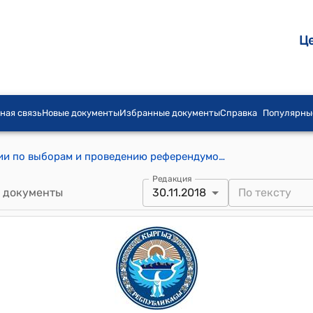
Ц
ная связь
Новые документы
Избранные документы
Справка
Популярны
Постановление Центральной комиссии по выборам и проведению референдумов Кыргызской Республики от 30 ноября 2018 года № 213 "Об утверждении протоколов об итогах голосования и результатах выборов глав Беш-Терекского айыл окмоту Московского района Чуйской области, Талды-Сууйского айыл окмоту Тюпского района Иссык-Кульской области"
Редакция
 документы
30.11.2018