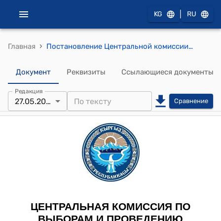
|
KG
RU
›
Главная
Постановление Центральной комиссии по выборам и проведению референдумов КР от 27 мая 2019 года № 73 "О передаче вакантного мандата депутата Жогорку Кенеша Кыргызской Республики"
Документ
Реквизиты
Ссылающиеся документы
Редакция
27.05.2019
Сравнение