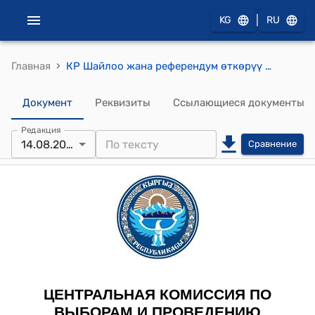
|
KG
RU
›
Главная
КР Шайлоо жана референдум өткөрүү боюнча борбордук комиссиясынын 2019-жылдын 14-августундагы №118 "2019-жылдын 22-сентябрына дайындалган Кыргыз Республикасынын Ысык-Көл облусунун Жети-Өгүз районунун Саруу айылдык кеңешинин депутаттарын мөөнөтүнөн мурда шайлоо боюнча шайлоо округдарынын схемаларын жана чек араларын бекитүү жөнүндө"токтому
Документ
Реквизиты
Ссылающиеся документы
Редакция
14.08.2019
Сравнение