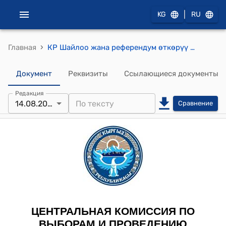
|
KG
RU
›
Главная
КР Шайлоо жана референдум өткөрүү боюнча борбордук комиссиясынын 2019-жылдын 14-августундагы №121 "Ош облусунун Ноокат районунун Бел айыл өкмөтүнүн башчысын кайра шайлоону дайындоо жөнүндө"токтому
Документ
Реквизиты
Ссылающиеся документы
Редакция
14.08.2019
Сравнение