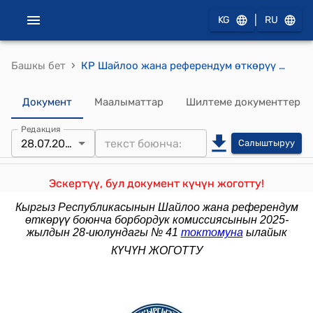
|
KG
RU
›
Башкы бет
КР Шайлоо жана референдум өткөрүү боюнча борбордук комиссиясынын 2020-жылдын 20-январындагы № 4 "Шайлоо округдары менен шайлоо участокторунун схемаларын жана чек араларын башкаруу тартиби жөнүндө" Жобо тууралуу" токтому
Документ
Маалыматтар
Шилтеме документтер
Редакция
28.07.2025
Салыштыруу
Эскертүү, бул документ күчүн жоготту!