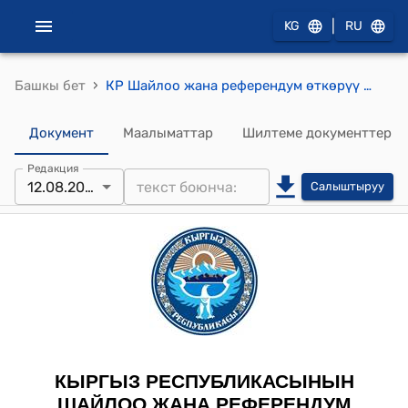
|
KG
RU
›
Башкы бет
КР Шайлоо жана референдум өткөрүү боюнча борбордук комиссиясынын 2009-жылдын 12-августундагы № 239 "Бишкек шаардык шайлоо комиссиясын түзүү жөнүндө" токтому
Документ
Маалыматтар
Шилтеме документтер
Редакция
12.08.2009
Салыштыруу