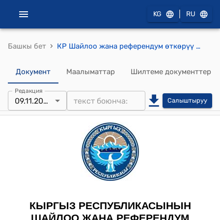
|
KG
RU
›
Башкы бет
КР Шайлоо жана референдум өткөрүү боюнча борбордук комиссиясынын 2009-жылдын 9-ноябрындагы № 266 "Жалал-Абад облусунун Кара-Көл шаарынын мэрин шайлоону өткөрүү боюнча комиссияны түзүү жөнүндө" токтому
Документ
Маалыматтар
Шилтеме документтер
Редакция
09.11.2009
Салыштыруу