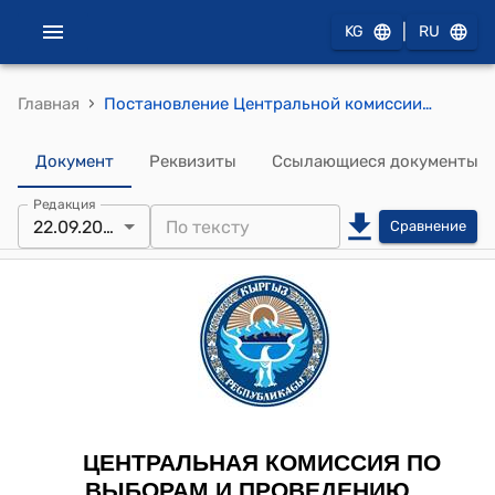
|
KG
RU
›
Главная
Постановление Центральной комиссии по выборам и проведению референдумов КР от 22 сентября 2020 года № 226 "Об утверждении протоколов об итогах голосования и результатах выборов главы Гавриловского айыл окмоту Сокулукского района Чуйской области, состоявшихся 16 сентября 2020 года"
Документ
Реквизиты
Ссылающиеся документы
Редакция
22.09.2020
Сравнение