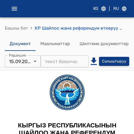
|
KG
RU
›
Башкы бет
КР Шайлоо жана референдум өткөрүү боюнча Борбордук комиссиясынын2021-жылдын 5-сентябрындагы № 684 "Кыргыз Республикасынын Жогорку Кеңешинин депутаттарын шайлоону өткөрүү боюнча шайлоо округдарынын схемасы жана чек аралары жөнүндө" токтому
Документ
Маалыматтар
Шилтеме документтер
Редакция
15.09.2021
Салыштыруу