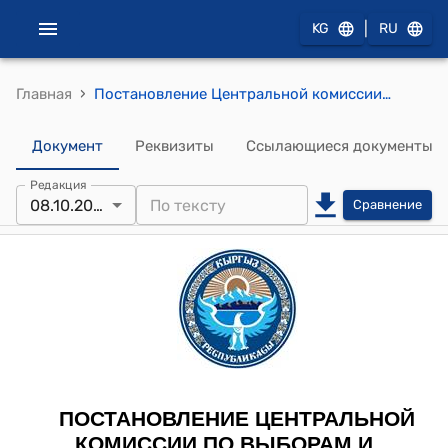
|
KG
RU
›
Главная
Постановление Центральной комиссии по выборам и проведению референдумов КР от 8 октября 2021 года № 727 "Об утверждении решений Таш-Комурской городской, Бакай-Атинской и Кочкорской территориальных избирательных комиссий о досрочном прекращении полномочий некоторых депутатов местных кенешей и о передаче вакантных депутатских мандатов следующим за избранными депутатами местных кенешей Кыргызской Республики"
Документ
Реквизиты
Ссылающиеся документы
Редакция
08.10.2021
Сравнение