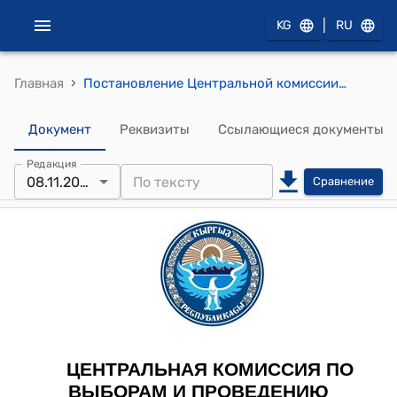
|
KG
RU
›
Главная
Постановление Центральной комиссии по выборам и проведению референдумов КР от 8 ноября 2021 года № 780 "Об изменении адресов избирательных участков № 7241, № 7225, № 7417, № 7268 Сокулукского района Чуйской области, № 5442, № 5142, № 5133 Алайского района, № 5518 Араванского района Ошской области, № 8126, № 8127, № 8136 Кадамжайского района Баткенской области"
Документ
Реквизиты
Ссылающиеся документы
Редакция
08.11.2021
Сравнение